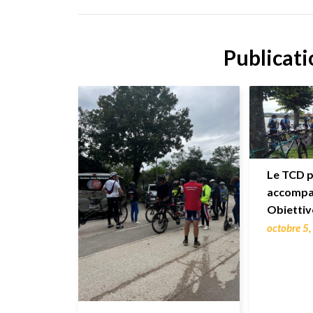
Publicati
Le TCD p
accompag
Obiettiv
octobre 5