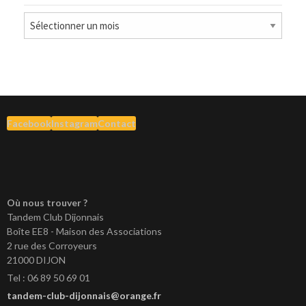
Archives
Facebook
Instagram
Contact
Où nous trouver ?
Tandem Club Dijonnais
Boîte EE8 - Maison des Associations
2 rue des Corroyeurs
21000 DIJON
Tel : 06 89 50 69 01
tandem-club-dijonnais@orange.fr