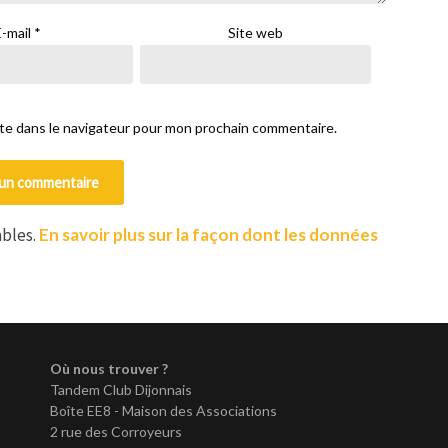
E-mail
*
Site web
ite dans le navigateur pour mon prochain commentaire.
ables.
En savoir plus sur la façon dont les données
Où nous trouver ?
Tandem Club Dijonnais
Boîte EE8 - Maison des Associations
2 rue des Corroyeurs