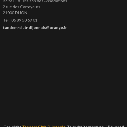
Boîte EE8 - Maison des Associations
2 rue des Corroyeurs
21000 DIJON
Tel : 06 89 50 69 01
tandem-club-dijonnais@orange.fr
Copyright
Tandem Club Dijonnais
. Tous droits réservés.
| Powered