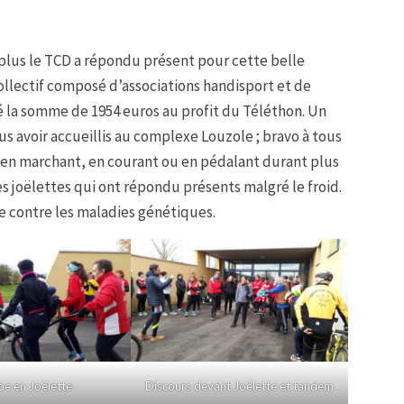
 plus le TCD a répondu présent pour cette belle
collectif composé d’associations handisport et de
té la somme de 1954 euros au profit du Téléthon. Un
ous avoir accueillis au complexe Louzole ; bravo à tous
is en marchant, en courant ou en pédalant durant plus
 joëlettes qui ont répondu présents malgré le froid.
he contre les maladies génétiques.
pe en Joëlette
Discours devant Joëlette et tandem