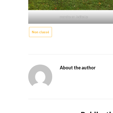
marche en Joëlette
Non classé
About the author