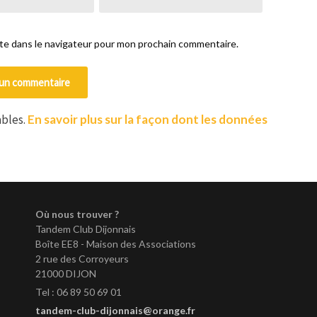
ite dans le navigateur pour mon prochain commentaire.
ables.
En savoir plus sur la façon dont les données
Où nous trouver ?
Tandem Club Dijonnais
Boîte EE8 - Maison des Associations
2 rue des Corroyeurs
21000 DIJON
Tel : 06 89 50 69 01
tandem-club-dijonnais@orange.fr