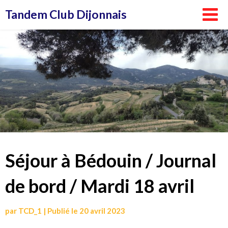
Aller
Tandem Club Dijonnais
au
contenu
Séjour à Bédouin / Journal
de bord / Mardi 18 avril
par
TCD_1
|
Publié le
20 avril 2023