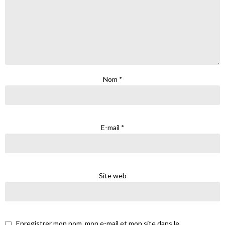
Nom
*
E-mail
*
Site web
Enregistrer mon nom, mon e-mail et mon site dans le