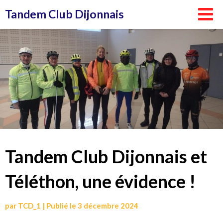
Aller
Tandem Club Dijonnais
au
contenu
Tandem Club Dijonnais et
Téléthon, une évidence !
par
TCD_1
|
Publié le
3 décembre 2024