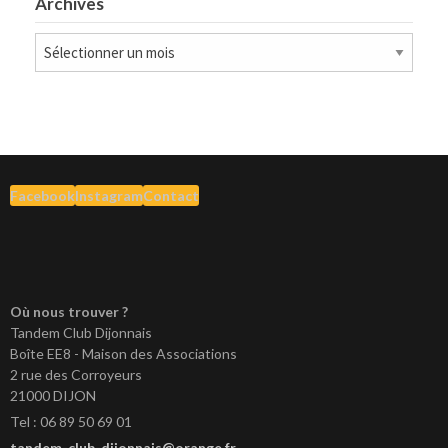
Archives
Archives
Facebook
Instagram
Contact
Où nous trouver ?
Tandem Club Dijonnais
Boîte EE8 - Maison des Associations
2 rue des Corroyeurs
21000 DIJON
Tel : 06 89 50 69 01
tandem-club-dijonnais@orange.fr