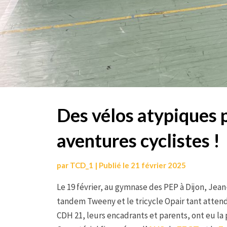
Des vélos atypiques 
aventures cyclistes !
par
TCD_1
|
Publié le
21 février 2025
Le 19 février, au gymnase des PEP à Dijon, Jean
tandem Tweeny et le tricycle Opair tant attend
CDH 21, leurs encadrants et parents, ont eu la