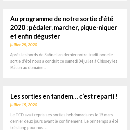
Au programme de notre sortie d’été
2020 : pédaler, marcher, pique-niquer
et enfin déguster
juillet 25, 2020
Après les bords de Saône l’an dernier notre traditionnelle
sortie d’été nous a conduit ce samedi 04 juillet à Chissey les
Mâcon au domaine…
Les sorties en tandem… c’est reparti !
juillet 15, 2020
Le TCD avait repris ses sorties hebdomadaires le 15 mars
dernier deux jours avant le confinement. Le printemps a été
très long pour nos…